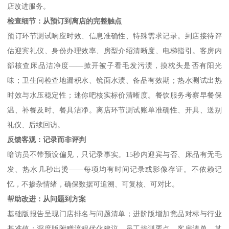
店改进服务。
检查细节：从预订到离店的完整触点
预订环节测试响应时效、信息准确性、特殊需求记录。到店接待评
估迎宾礼仪、身份办理效率、房型介绍清晰度、电梯指引。客房内
部核查床品洁净度
——掀开被子看毛发污渍，摸枕头是否有阳光
味；卫生间检查地漏积水、镜面水渍、备品有效期；热水测试出热
时效与水压稳定性；迷你吧核实标价清晰度。餐饮服务考察早餐保
温、补餐及时、餐具洁净。离店环节测试账单准确性、开具、送别
礼仪、后续回访。
反馈客观：记录而非评判
暗访员不带预设偏见，只记录事实。
15秒内迎宾与否、床品有无毛
发、热水几秒出烫——每项均有时间记录或影像存证。不依赖记
忆，不掺杂情绪，确保数据可追溯、可复核、可对比。
帮助改进：从问题到方案
基础版报告呈现门店排名与问题清单；进阶版增加竞品对标与行业
基准值；深度版附赠流程优化建议、员工培训要点、客房清单。某