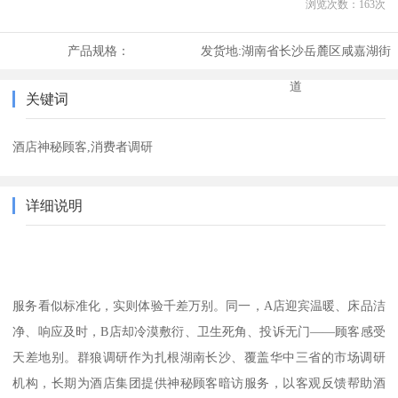
浏览次数：
163
次
产品规格：
发货地:
湖南省长沙岳麓区咸嘉湖街
道
关键词
酒店神秘顾客,消费者调研
详细说明
服务看似标准化，实则体验千差万别。同一，
A店迎宾温暖、床品洁
净、响应及时，B店却冷漠敷衍、卫生死角、投诉无门——顾客感受
天差地别。群狼调研作为扎根湖南长沙、覆盖华中三省的市场调研
机构，长期为酒店集团提供神秘顾客暗访服务，以客观反馈帮助酒