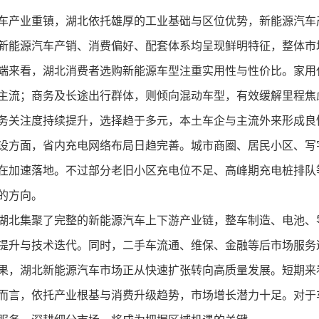
车产业重镇，湖北依托雄厚的工业基础与区位优势，新能源汽车
新能源汽车产销、消费偏好、配套体系均呈现鲜明特征，整体市
端来看，湖北消费者选购新能源车型注重实用性与性价比。家用
主流；商务及长途出行群体，则倾向混动车型，有效缓解里程焦
务关注度持续提升，选择趋于多元，本土车企与主流外来形成良
设方面，省内充电网络布局日趋完善。城市商圈、居民小区、写
在加速落地。不过部分老旧小区充电位不足、高峰期充电桩排队
的方向。
湖北集聚了完整的新能源汽车上下游产业链，整车制造、电池、
提升与技术迭代。同时，二手车流通、维保、金融等后市场服务
果，湖北新能源汽车市场正从快速扩张转向高质量发展。短期来
而言，依托产业根基与消费升级趋势，市场增长潜力十足。对于