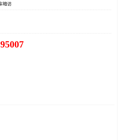
车暗访
195007