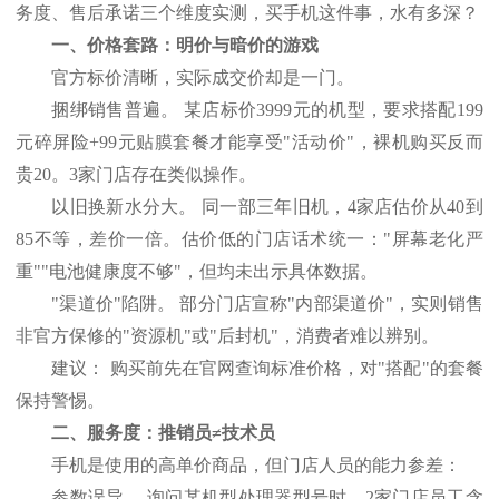
务度、售后承诺三个维度实测，买手机这件事，水有多深？
一、价格套路：明价与暗价的游戏
官方标价清晰，实际成交价却是一门。
捆绑销售普遍。
某店标价
3999元的机型，要求搭配199
元碎屏险+99元贴膜套餐才能享受"活动价"，裸机购买反而
贵20。3家门店存在类似操作。
以旧换新水分大。
同一部三年旧机，
4家店估价从40到
85不等，差价一倍。估价低的门店话术统一："屏幕老化严
重""电池健康度不够"，但均未出示具体数据。
"渠道价"陷阱。 部分门店宣称"内部渠道价"，实则销售
非官方保修的"资源机"或"后封机"，消费者难以辨别。
建议：
购买前先在官网查询标准价格，对
"搭配"的套餐
保持警惕。
二、服务度：推销员
≠技术员
手机是使用的高单价商品，但门店人员的能力参差：
参数误导。
询问某机型处理器型号时，
2家门店员工含