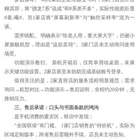
糊其辞，将"骁龙7系"说成"和8系差不多"，实际性能差距显
#着,曦#。另1家店将"屏幕刷新率"与"触控采样率"混为一
谈。
需求错配。
明确表示
"给老人用，要大屏大字"，仍被小
屏旗舰机型，理由是"这款卖得"。3家门店未主动询问使用
场景。
功能演示敷衍。
新机开箱后，仅简单滑动桌面，未展
示关键功能设置。
2家店甚至未协助完成基础账号登录。
值得关注的是，
2家直营店的服务流程明显规范：需求
询问→机型对比→功能演示→售后说明，全程约20分钟，无
推销压力。
三、售后承诺：口头与书面条款的鸿沟
是手机消费的重灾区，暗访中发现：
"全国联保"有门槛。 1家门店销售的"特价机"，实际为
区域定制版本，跨省售后需额外手续。店员未主动告知。