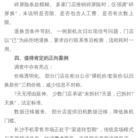
碎屏险条款模糊。
多家门店推销碎屏险时，仅强调
"碎
屏换"，未说明是否限、是否包含人工费、是否有次数上
限。
退换货条件苛刻。
一例新机次日出现信号问题，门店
以
"已"为由拒绝退换，要求自行联系售后检测，流程耗时一
周。
四、值得肯定的正向案例
调查中亦有亮点：
价格透明化。
部分门店在柜台公示
"裸机价/套装价/以旧
换新价"三档价格，减少信息不对称。
7天无理由延伸。 少数门店承诺"未拆封7天退，已拆封7
天换"，法定标准。
数据迁移服务。
部分店提供旧机数据迁移，降低换机
门槛。
长沙手机零售市场正处于
"渠道转型期"，传统卖场模式