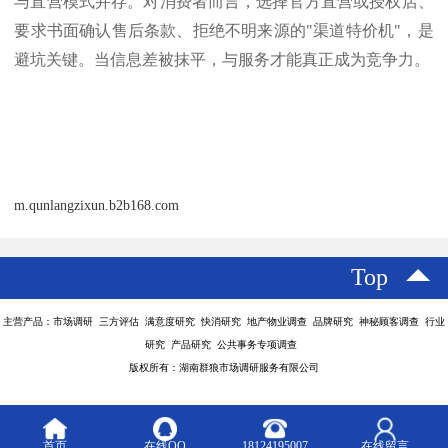
与直营模式并存。对消费者而言，选择官方直营或授权店、
要求书面确认售后条款、拒绝不明来源的"渠道特价机"，是
避坑关键。当信息差被抹平，与服务才能真正成为竞争力。
m.qunlangzixun.b2b168.com
Top
主营产品：市场调研 三方评估 满意度研究 快消研究 地产物业调查 品牌研究 神秘顾客调查 行业
研究 产品研究 公共事务专项调查
版权所有：湖南群狼市场调研服务有限公司
首页
在线QQ
18124195007
在线留言