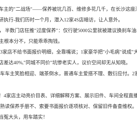
车主的
"二战场"——保养被坑几百、维修多花几千，在长沙这座
研执行
-
我们历时一个月，潜入
12家4S店暗访，让人意外。
。
半数门店狂推
"过度保养"：仅行驶5000公里就被建议换刹
手车主根本分不，只能乖乖掏钱。
3家店不给书面报价明细，全靠嘴说；1家豪华把"小毛病"说成
店差达40%,"同城不同价"坑惨老实人，议价空间却无从知晓。
车车主笑脸相迎、端茶倒水，普通车主爱
不理、敷衍应付。
2
搭
！
4家店主动亮价目表、详细解释方案、展示旧件、车间全程直
熟读保养手册不、索要书面报价逐项核对、保留旧件备查维权
当冤大头，用车踏实！