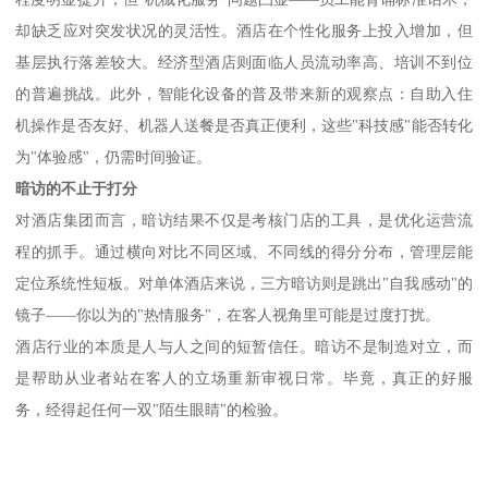
却缺乏应对突发状况的灵活性。酒店在个性化服务上投入增加，但
基层执行落差较大。经济型酒店则面临人员流动率高、培训不到位
的普遍挑战。此外，智能化设备的普及带来新的观察点：自助入住
机操作是否友好、机器人送餐是否真正便利，这些"科技感"能否转化
为"体验感"，仍需时间验证。
暗访的不止于打分
对酒店集团而言，暗访结果不仅是考核门店的工具，是优化运营流
程的抓手。通过横向对比不同区域、不同线的得分分布，管理层能
定位系统性短板。对单体酒店来说，三方暗访则是跳出
"自我感动"的
镜子——你以为的"热情服务"，在客人视角里可能是过度打扰。
酒店行业的本质是人与人之间的短暂信任。暗访不是制造对立，而
是帮助从业者站在客人的立场重新审视日常。毕竟，真正的好服
务，经得起任何一双
"陌生眼睛"的检验。