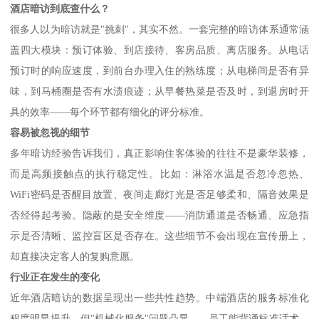
酒店暗访到底查什么？
很多人以为暗访就是
"挑刺"，其实不然。一套完整的暗访体系通常涵
盖四大模块：预订体验、到店接待、客房品质、离店服务。从电话
预订时的响应速度，到前台办理入住的熟练度；从电梯间是否有异
味，到马桶圈是否有水渍痕迹；从早餐热菜是否及时，到退房时开
具的效率——每个环节都有细化的评分标准。
容易被忽视的细节
多年暗访经验告诉我们，真正影响住客体验的往往不是豪华装修，
而是高频接触点的执行稳定性。比如：淋浴水温是否忽冷忽热、
WiFi密码是否醒目放置、夜间走廊灯光是否足够柔和、隔音效果是
否经得起考验。隐蔽的是安全维度——消防通道是否畅通、应急指
示是否清晰、监控盲区是否存在。这些细节不会出现在宣传册上，
却直接决定客人的复购意愿。
行业正在发生的变化
近年酒店暗访的数据呈现出一些共性趋势。中端酒店的服务标准化
程度明显提升，但
"机械化服务"问题凸显——员工能背诵标准话术，