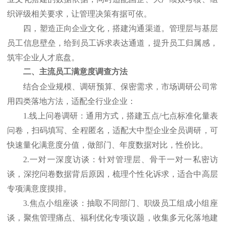
织评级相关要求，让管理决策有据可依。
四，塑造正向企业文化，搭建沟通渠道。管理层与基层
员工信息壁垒，给到员工诉求表达通道，提升员工归属感，
筑牢企业人才底盘。
二、主流员工满意度调查方法
结合企业规模、调研预算、保密需求，市场调研公司常
用四类落地方法，适配全行业企业：
1.线上问卷调研：通用方式，搭建五点/七点标准化量表
问卷，扫码填写、全程匿名，适配大中型企业全员调研，可
快速量化满意度分值，做部门、年度数据对比，性价比。
2.一对一深度访谈：针对管理层、骨干一对一私密访
谈，深挖问卷数据背后原因，梳理个性化诉求，适合中高层
专项满意度摸排。
3.焦点小组座谈：抽取不同部门、职级员工组成小组座
谈，聚焦管理痛点、福利优化专项议题，收集多元化落地建