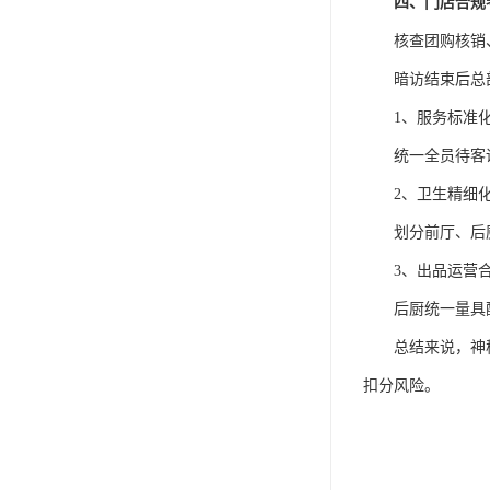
四、门店合规
核查团购核销
暗访结束后总
1、服务标准
统一全员待客
2、卫生精细
划分前厅、后
3、出品运营
后厨统一量具
总结来说，神
扣分风险。