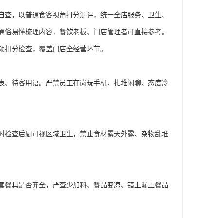
自查，以普通食客视角打分测评，统一全店服务、卫生、
通俗易懂梳理内容，餐饮老板、门店管理者可直接参考。
频扣分检查，覆盖门店全经营环节。
表、待客用语。严禁员工在岗玩手机、扎堆闲聊、态度冷
时检查后厨可视区域卫生，禁止食材露天外露、杂物乱堆
套餐具是否齐全，严查少加料、餐品变凉、错上漏上餐品