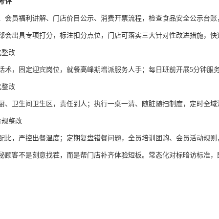
考评
、会员福利讲解、门店价目公示、消费开票流程，检查食品安全公示台账
部会出具专项打分，标注扣分点位，门店可落实三大针对性改进措施，快
化整改
话术，固定迎宾岗位，就餐高峰期增派服务人手；每日班前开展
5分钟服
化整改
厨、卫生间卫生区，责任到人；执行一桌一清、随脏随扫制度，定时全域
合规整改
配比，严控出餐温度；定期复盘错餐问题，全员培训团购、会员活动规则
秘顾客不是刻意找茬，而是帮门店补齐体验短板。常态化对标暗访标准，