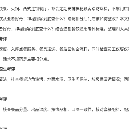
快餐、火锅、西式连锁餐厅，都会定期安排神秘顾客暗访巡检，不靠门店
饮从业者好奇：神秘顾客到底查什么？暗访扣分后门店该如何整改？本文
者好奇：神秘顾客到底查什么？结合连锁餐饮通用考评标准，整理四大高
考评
速度、入座点餐服务、餐具递送、餐后回访全流程，同时检查员工仪容仪
、话术不规范是主要扣分点。
卫生考评
清洁，排查餐桌边角油污、地面水渍、卫生间保洁、垃圾桶清运情况；同
考评
，核查餐品分量、出品温度、摆盘品相、口味一致性，核对套餐配料、配