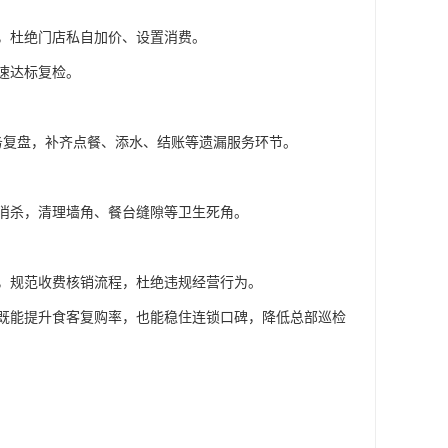
，杜绝门店私自加价、设置消费。
速达标复检。
务复盘，补齐点餐、添水、结账等遗漏服务环节。
消杀，清理墙角、餐台缝隙等卫生死角。
，规范收费核销流程，杜绝违规经营行为。
既能提升食客复购率，也能稳住连锁口碑，降低总部巡检