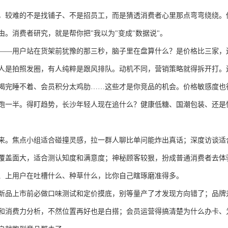
，较难的不是找铺子、不是招员工，而是猜透消费者心里那点弯弯绕绕。
由。消费者研究，就是帮你把
"我以为"变成"数据说"。
——用户站在货架前犹豫的那三秒，脑子里在盘算什么？是价格比三家，
人是拍照发圈，有人纯粹是跟风排队。动机不同，营销策略就得拆开打。
喝完睡不着、会员积分太鸡肋……这些才是你竞品的机会。价格敏感度也
跑一半。得盯趋势，长沙年轻人现在追什么？健康低糖、国潮包装、还是
来。焦点小组适合碰撞灵感，拉一群人聊比单问能炸出真话；深度访谈适
覆盖面大，适合测认知度和满意度；神秘顾客较狠，扮成普通消费者去体
、上用户在吐槽什么、种草什么，比你自己瞎琢磨准得多。
新品上市前必做口味测试和定价摸底，别等量产了才发现方向错了；品牌
和消费力分析，不然位置再好也是白搭；会员运营得搞清楚为什么办卡、