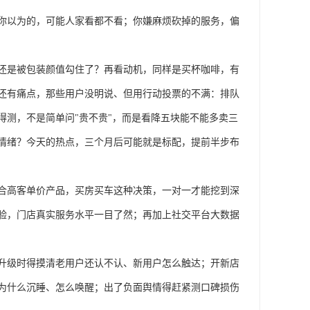
你以为的，可能人家看都不看；你嫌麻烦砍掉的服务，偏
还是被包装颜值勾住了？再看动机，同样是买杯咖啡，有
还有痛点，那些用户没明说、但用行动投票的不满：排队
得测，不是简单问"贵不贵"，而是看降五块能不能多卖三
情绪？今天的热点，三个月后可能就是标配，提前半步布
合高客单价产品，买房买车这种决策，一对一才能挖到深
验，门店真实服务水平一目了然；再加上社交平台大数据
升级时得摸清老用户还认不认、新用户怎么触达；开新店
为什么沉睡、怎么唤醒；出了负面舆情得赶紧测口碑损伤