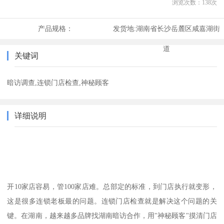
浏览次数：
138
次
产品规格：
发货地:
湖南省长沙岳麓区咸嘉湖街
道
关键词
暗访调查,连锁门店检查,神秘顾客
详细说明
开
10
家店容易，管
100
家店难。总部定的标准，到门店执行就变形，
这是很多连锁老板最的问题。连锁门店检查就是解决这个问题的关
键。在湖南，越来越多品牌找湖南暗访合作，用
"
神秘顾客
"
摸清门店