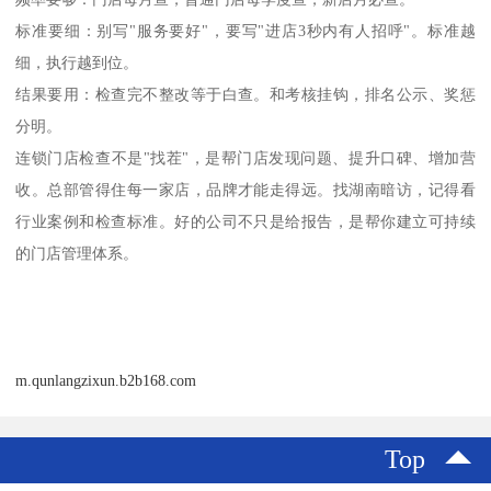
标准要细：别写
"
服务要好
"
，要写
"
进店
3
秒内有人招呼
"
。标准越
细，执行越到位。
结果要用：检查完不整改等于白查。和考核挂钩，排名公示、奖惩
分明。
连锁门店检查不是
"
找茬
"
，是帮门店发现问题、提升口碑、增加营
收。总部管得住每一家店，品牌才能走得远。找湖南暗访，记得看
行业案例和检查标准。好的公司不只是给报告，是帮你建立可持续
的门店管理体系。
m.qunlangzixun.b2b168.com
Top