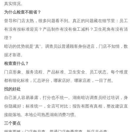
真实情况。
为什么检查不能省？
督导和门店太熟，很多问题看不到。真正的问题藏在细节里：员工
有没有按标准迎宾？产品制作有没有偷工减料？卫生死角有没有清
理？
暗访的优势就是
"
真
"
。调查员以普通顾客身份进店，门店不知情，数
据才靠谱。
检查查什么？
门店形象、服务流程、产品标准、卫生安全、员工状态。每个维度
都有细化标准，汇总评分，哪家店好、哪家店差，一目了然。
找的好处
自己派人容易暴露，打分也不统一。湖南暗访调查员经过培训，身
份隐藏好；标准统一，全店可对比；报告有图有真相，整改建议直
接能落地。本地公司熟悉湖南消费习惯。
三个要点
频率要够：门店每月查，普通门店每季度查，新店月必查。